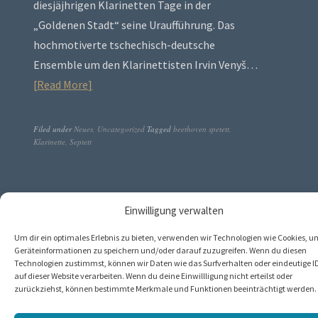
diesjäjhrigen Klarinetten Tage in der
„Goldenen Stadt“ seine Uraufführung. Das
hochmotiverte tschechisch-deutsche
Ensemble um den Klarinettisten Irvin Venyš…
Read More
Filed under
Neues
,
Uncategorized
Tagged
beethoven spetett
,
Klarinette
,
Septett
Einwilligung verwalten
Um dir ein optimales Erlebnis zu bieten, verwenden wir Technologien wie Cookies, u
Geräteinformationen zu speichern und/oder darauf zuzugreifen. Wenn du diesen
Technologien zustimmst, können wir Daten wie das Surfverhalten oder eindeutige I
auf dieser Website verarbeiten. Wenn du deine Einwillligung nicht erteilst oder
zurückziehst, können bestimmte Merkmale und Funktionen beeinträchtigt werden.