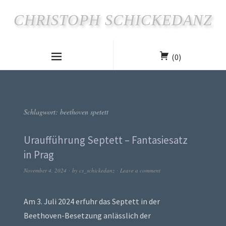
CHRISTOPH SCHICKEDANZ
(0)
Schlagwort:
beethoven spetett
Uraufführung Septett – Fantasiesatz
in Prag
November 4, 2024
by
cs_schickedanz
Leave a comment
Am 3. Juli 2024 erfuhr das Septett in der
Beethoven-Besetzung anlässlich der